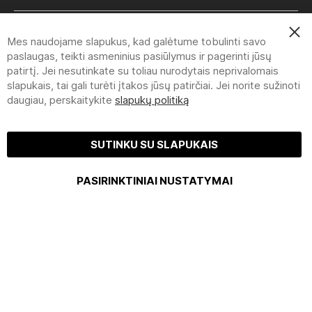
Clo
Mes naudojame slapukus, kad galėtume tobulinti savo
Coo
Bar
paslaugas, teikti asmeninius pasiūlymus ir pagerinti jūsų
pirmadienį-penktadienį 8:30-
patirtį. Jei nesutinkate su toliau nurodytais neprivalomais
slapukais, tai gali turėti įtakos jūsų patirčiai. Jei norite sužinoti
16:00
daugiau, perskaitykite
slapukų politiką
+370 612 632 87 | info@nsking.lt
SUTINKU SU SLAPUKAIS
NITTIS SIA | DREILIŅI NOLIKTAVU IELA 2, LV-2130, STOPIŅU PAGASTS,
PASIRINKTINIAI NUSTATYMAI
ROPAŽU NOVADS, LATVIJA | +370 612 632 87 INFO@NSKING.LT (8:30-
16:00)