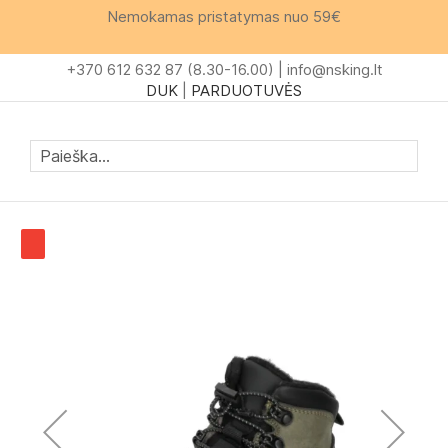
Skip
Nemokamas pristatymas nuo 59€
to
Content
+370 612 632 87 (8.30-16.00) |
info@nsking.lt
DUK
|
PARDUOTUVĖS
Mano krep
Paieš
Skip
to
the
end
of
the
images
gallery