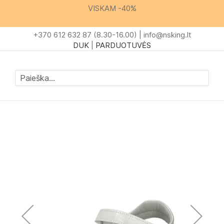
Skip
VISKAM -40%
to
Content
+370 612 632 87 (8.30-16.00) |
info@nsking.lt
DUK
|
PARDUOTUVĖS
Mano krep
Paieš
Skip
to
the
end
of
the
images
gallery