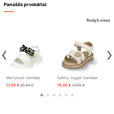
Panašūs produktai:
Rodyti visus
‹
›
Merryboat Sandalai
Safety Jogger Sandalai
Kin
17,99 €
29,99 €
19,00 €
37,99 €
17,