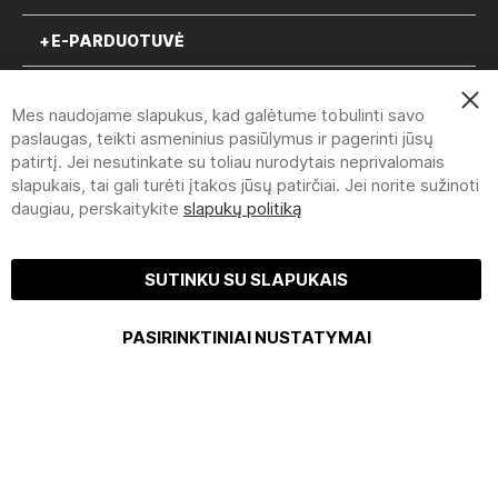
E-PARDUOTUVĖ
Clo
Mes naudojame slapukus, kad galėtume tobulinti savo
Coo
Bar
paslaugas, teikti asmeninius pasiūlymus ir pagerinti jūsų
pirmadienį-penktadienį 8:30-
patirtį. Jei nesutinkate su toliau nurodytais neprivalomais
slapukais, tai gali turėti įtakos jūsų patirčiai. Jei norite sužinoti
16:00
daugiau, perskaitykite
slapukų politiką
+370 612 632 87 | info@nsking.lt
SUTINKU SU SLAPUKAIS
NITTIS SIA | DREILIŅI NOLIKTAVU IELA 2, LV-2130, STOPIŅU PAGASTS,
PASIRINKTINIAI NUSTATYMAI
ROPAŽU NOVADS, LATVIJA | +370 612 632 87 INFO@NSKING.LT (8:30-
16:00)