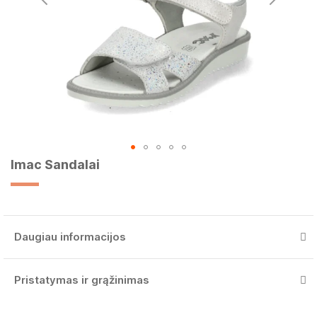
Imac Sandalai
Skip
to
the
beginning
of
Daugiau informacijos
the
images
gallery
Pristatymas ir grąžinimas