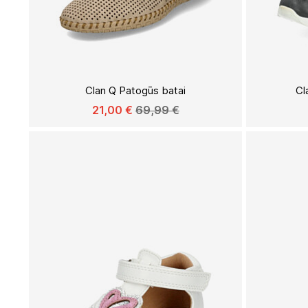
Į
PAGEIDAVIMŲ
Clan Q Patogūs batai
Cl
SĄRAŠĄ
21,00 €
69,99 €