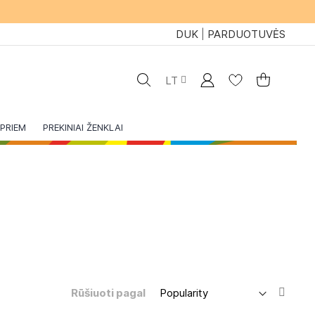
DUK
|
PARDUOTUVĖS
Kalba
Mano paskyra
Mano krepše
LT
Paieška
PRIEM
PREKINIAI ŽENKLAI
Set
Rūšiuoti pagal
Asce