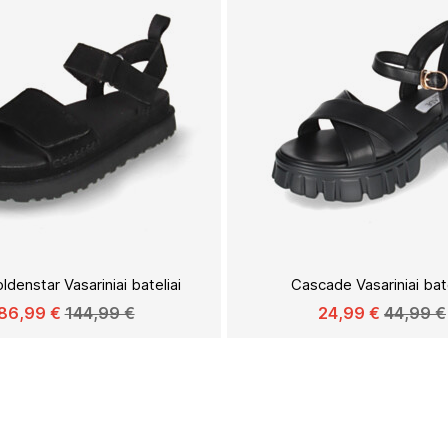
Į
PAGEIDAVIMŲ
denstar Vasariniai bateliai
Cascade Vasariniai bate
SĄRAŠĄ
86,99 €
144,99 €
24,99 €
44,99 €