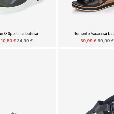
Į
PAGEIDAVIMŲ
an Q Sportiniai bateliai
Remonte Vasariniai bate
SĄRAŠĄ
10,50 €
34,99 €
39,99 €
69,99 €