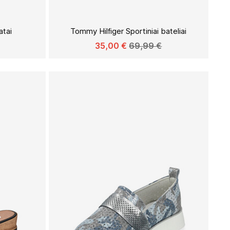
Į
Į
PAGEIDAVIMŲ
PAGEIDAVIMŲ
tai
Tommy Hilfiger Sportiniai bateliai
SĄRAŠĄ
SĄRAŠĄ
35,00 €
69,99 €