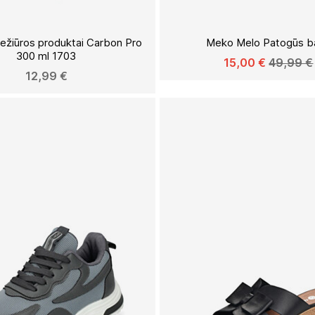
Į
PAGEIDAVIMŲ
riežiūros produktai Carbon Pro
Meko Melo Patogūs ba
SĄRAŠĄ
300 ml 1703
15,00 €
49,99 €
12,99 €