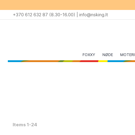
Skip
to
+370 612 632 87 (8.30-16.00) |
info@nsking.lt
Content
FOXXY
NØDE
MOTER
Items
1
-
24