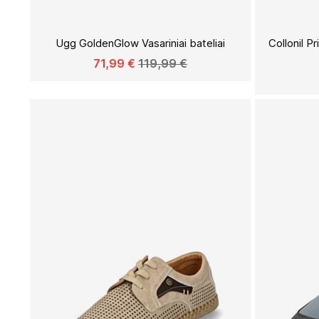
Į
PAGEIDAVIMŲ
Ugg GoldenGlow Vasariniai bateliai
Collonil P
SĄRAŠĄ
71,99 €
119,99 €