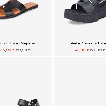
Į
PAGEIDAVIMŲ
ma Schwarz Šlepetės
Rieker Vasariniai batel
SĄRAŠĄ
35,99 €
59,99 €
41,99 €
69,99 €