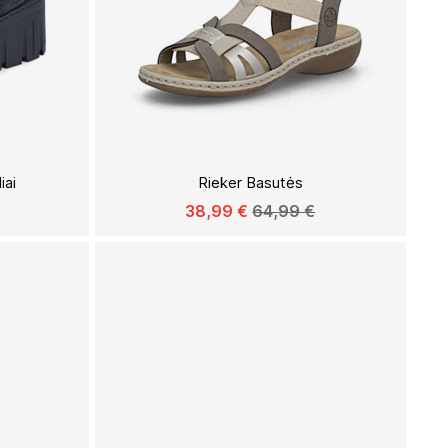
Į
Į
PAGEIDAVIMŲ
PAGEIDAVIMŲ
iai
Rieker Basutės
SĄRAŠĄ
SĄRAŠĄ
38,99 €
64,99 €