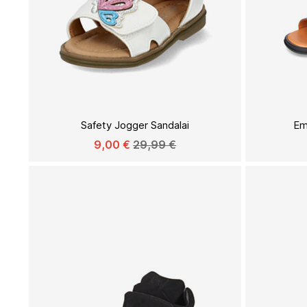
Į
PAGEIDAVIMŲ
Safety Jogger Sandalai
Em
SĄRAŠĄ
9,00 €
29,99 €