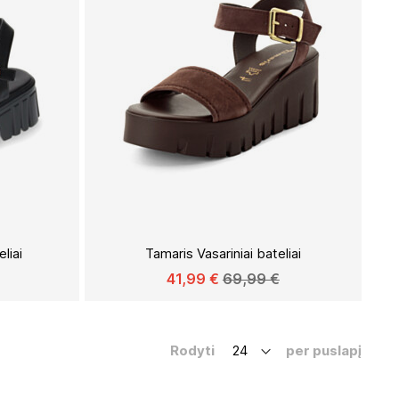
Į
Į
PAGEIDAVIMŲ
PAGEIDAVIMŲ
liai
Tamaris Vasariniai bateliai
SĄRAŠĄ
SĄRAŠĄ
41,99 €
69,99 €
Rodyti
per puslapį