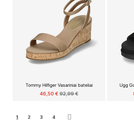
Į
PAGEIDAVIMŲ
Tommy Hilfiger Vasariniai bateliai
Ugg Gol
SĄRAŠĄ
46,50 €
92,99 €
You're currently reading page
Page
Page
Page
Page
Toliau
1
2
3
4