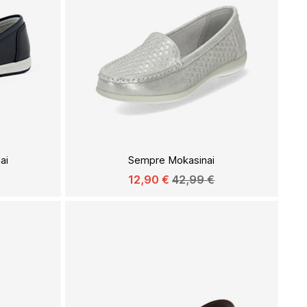
Į
Į
PAGEIDAVIMŲ
PAGEIDAVIMŲ
ai
Sempre Mokasinai
SĄRAŠĄ
SĄRAŠĄ
12,90 €
42,99 €