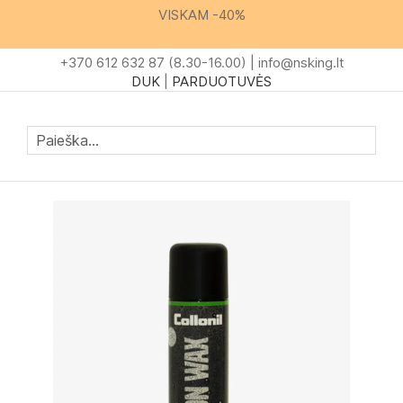
Skip
VISKAM -40%
to
Content
+370 612 632 87 (8.30-16.00) |
info@nsking.lt
DUK
|
PARDUOTUVĖS
Mano krep
Paieš
Skip
to
the
end
of
the
images
gallery