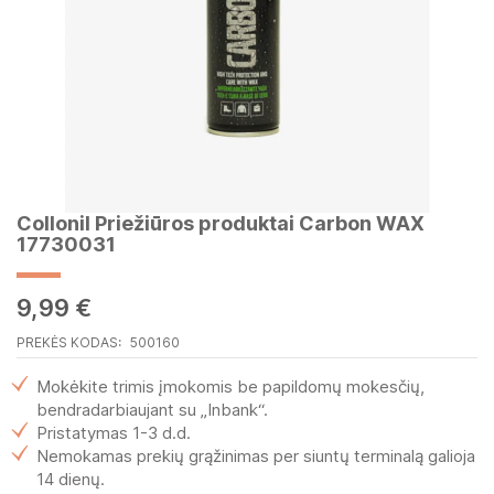
Collonil Priežiūros produktai Carbon WAX
Skip
17730031
to
the
beginning
9,99 €
of
the
PREKĖS KODAS
500160
images
gallery
Mokėkite trimis įmokomis be papildomų mokesčių,
bendradarbiaujant su „Inbank“.
Pristatymas 1-3 d.d.
Nemokamas prekių grąžinimas per siuntų terminalą galioja
14 dienų.