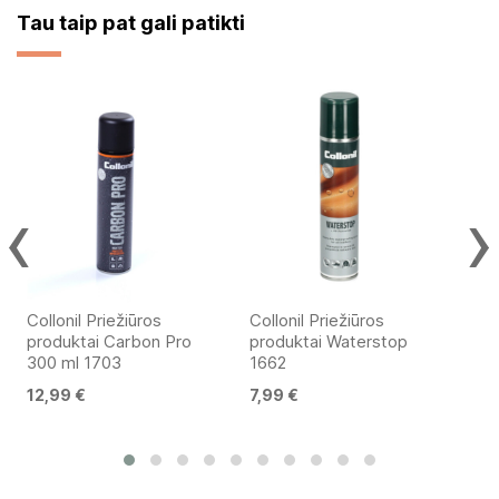
Tau taip pat gali patikti
‹
›
Collonil Priežiūros
Collonil Priežiūros
Col
produktai Carbon Pro
produktai Waterstop
pro
300 ml 1703
1662
Re
12,99 €
7,99 €
10