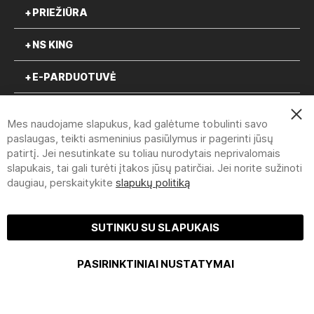
PRIEŽIŪRA
NS KING
E-PARDUOTUVĖ
Clo
Mes naudojame slapukus, kad galėtume tobulinti savo
Coo
Bar
paslaugas, teikti asmeninius pasiūlymus ir pagerinti jūsų
pirmadienį-penktadienį 8:30-
patirtį. Jei nesutinkate su toliau nurodytais neprivalomais
slapukais, tai gali turėti įtakos jūsų patirčiai. Jei norite sužinoti
16:00
daugiau, perskaitykite
slapukų politiką
+370 612 632 87 | info@nsking.lt
SUTINKU SU SLAPUKAIS
NITTIS SIA | DREILIŅI NOLIKTAVU IELA 2, LV-2130, STOPIŅU PAGASTS,
PASIRINKTINIAI NUSTATYMAI
ROPAŽU NOVADS, LATVIJA | +370 612 632 87 INFO@NSKING.LT (8:30-
16:00)