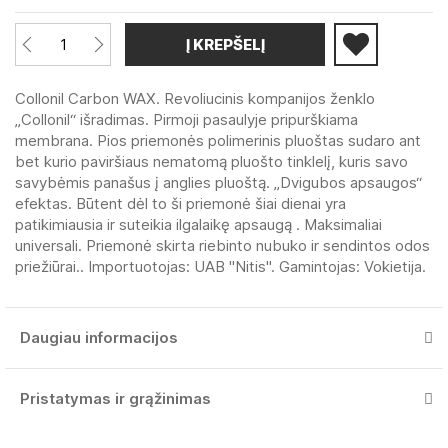
Į KREPŠELĮ
Collonil Carbon WAX. Revoliucinis kompanijos ženklo
„Collonil“ išradimas. Pirmoji pasaulyje pripurškiama
membrana. Рios priemonės polimerinis pluoštas sudaro ant
bet kurio paviršiaus nematomą pluošto tinklelį, kuris savo
savybėmis panašus į anglies pluoštą. „Dvigubos apsaugos“
efektas. Būtent dėl to ši priemonė šiai dienai yra
patikimiausia ir suteikia ilgalaikę apsaugą . Maksimaliai
universali. Priemonė skirta riebinto nubuko ir sendintos odos
priežiūrai.. Importuotojas: UAB "Nitis". Gamintojas: Vokietija.
Daugiau informacijos
Pristatymas ir grąžinimas